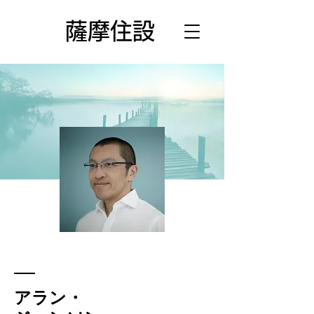
薩摩住設
アラン・